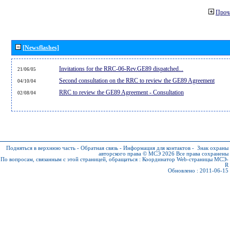
Проч
[Newsflashes]
Invitations for the RRC-06-Rev.GE89 dispatched...
21/06/05
Second consultation on the RRC to review the GE89 Agreement
04/10/04
RRC to review the GE89 Agreement - Consultation
02/08/04
Подняться в верхнюю часть
-
Обратная связь
-
Информация для контактов
-
Знак охраны
авторского права © МСЭ 2026
Все права сохранены
По вопросам, связанным с этой страницей, обращаться :
Координатор Web-страницы МСЭ-
R
Обновлено : 2011-06-15