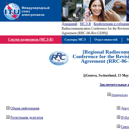
Домашний
:
МСЭ-R
:
Конференции и собрани
Radiocommunication Conference for the Revisio
Agreement (RRC-06-Rev.GE89)]
Сектор радиосвязи (МСЭ-R)
Секторы МСЭ
Отдел новостей
М
[Regional Radiocom
Conference for the Revis
Agreement (RRC-06-
[(Geneva, Switzerland, 15 May
Заключительные 
Расширить все
Общая информация
Доку
Регистрация делегатов
Публ
Связа