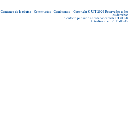
Comienzo de la página
-
Comentarios
-
Contáctenos
-
Copyright © UIT 2026
Reservados todos
los derechos
Contacto público :
Coordenador Web del UIT-R
Actualizado el : 2011-06-15