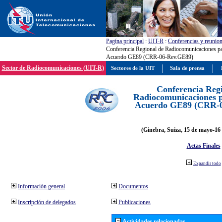
Pagína principal
:
UIT-R
:
Conferencias y reunio
Conferencia Regional de Radiocomunicaciones par
Acuerdo GE89 (CRR-06-Rev.GE89)
Sector de Radiocomunicaciones (UIT-R)
Sectores de la UIT
Sala de prensa
Conferencia Reg
Radiocomunicaciones pa
Acuerdo GE89 (CRR-
(Ginebra, Suiza, 15 de mayo-16 
Actas Finales
Expandir todo
Información general
Documentos
Inscripción de delegados
Publicaciones
Actividades relacionadas