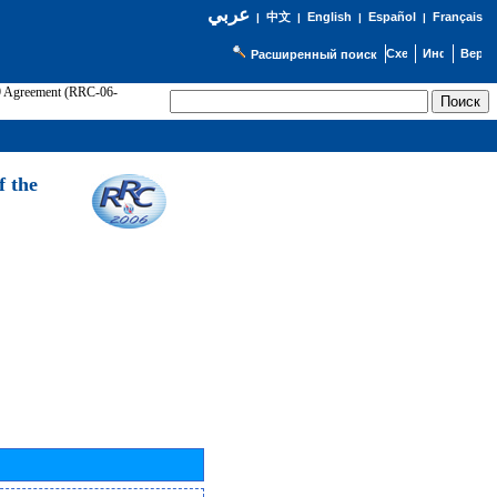
عربي
English
Español
Français
|
中文
|
|
|
Расширенный поиск
89 Agreement (RRC-06-
Э
f the