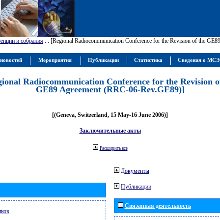
енции и собрания
:
: [Regional Radiocommunication Conference for the Revision of the GE
новостей
Мероприятия
Публикации
Статистика
Сведения о МС
gional Radiocommunication Conference for the Revision o
GE89 Agreement (RRC-06-Rev.GE89)]
[(Geneva, Switzerland, 15 May-16 June 2006)]
Заключительные акты
Расширить все
Документы
Публикации
Связанная деятельность
иков