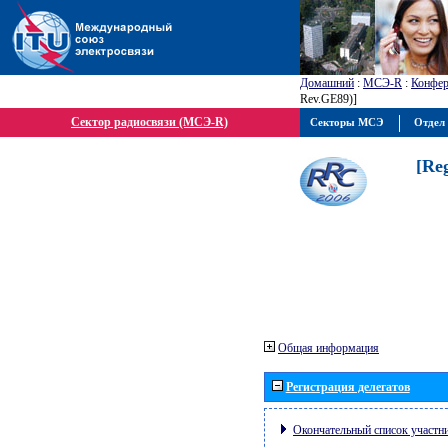
Домашний
:
МСЭ-R
:
Конфер
Rev.GE89)]
Сектор радиосвязи (МСЭ-R)
Секторы МСЭ
Отдел 
[Re
Общая информация
Регистрация делегатов
Окончательный список участн