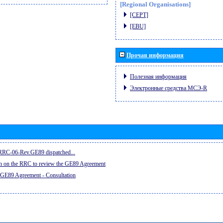
[Regional Organisations]
[CEPT]
[EBU]
Прочая информация
Полезная информация
Электронные средства МСЭ-R
e RRC-06-Rev.GE89 dispatched...
on on the RRC to review the GE89 Agreement
 GE89 Agreement - Consultation