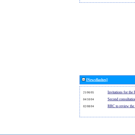
[Newsflashes]
Invitations for th
21/06/05
Second consultati
04/10/04
RRC to review the
02/08/04