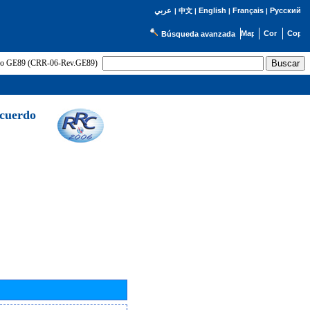
English
Français
Русский
عربي
|
中文
|
|
|
Búsqueda avanzada
uerdo GE89 (CRR-06-Rev.GE89)
Acuerdo