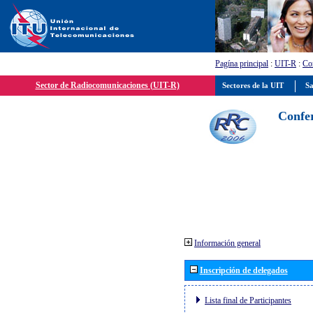
Pagína principal
:
UIT-R
:
Con
Sector de Radiocomunicaciones (UIT-R)
Sectores de la UIT
Sa
Confer
Información general
Inscripción de delegados
Lista final de Participantes