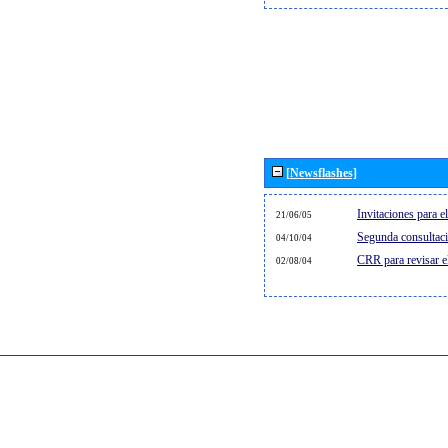
[Newsflashes]
Invitaciones para 
21/06/05
Segunda consultaci
04/10/04
CRR para revisar 
02/08/04