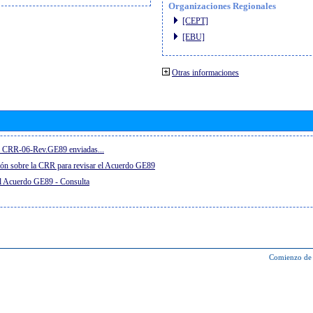
Organizaciones Regionales
[CEPT]
[EBU]
Otras informaciones
el CRR-06-Rev.GE89 enviadas...
ón sobre la CRR para revisar el Acuerdo GE89
el Acuerdo GE89 - Consulta
Comienzo de 