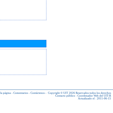
la página
-
Comentarios
-
Contáctenos
-
Copyright © UIT 2026
Reservados todos los derechos
Contacto público :
Coordenador Web del UIT-R
Actualizado el : 2011-06-15