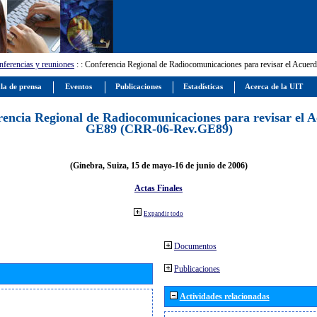
ferencias y reuniones
:
: Conferencia Regional de Radiocomunicaciones para revisar el Ac
la de prensa
Eventos
Publicaciones
Estadísticas
Acerca de la UIT
encia Regional de Radiocomunicaciones para revisar el 
GE89 (CRR-06-Rev.GE89)
(Ginebra, Suiza, 15 de mayo-16 de junio de 2006)
Actas Finales
Expandir todo
Documentos
Publicaciones
Actividades relacionadas