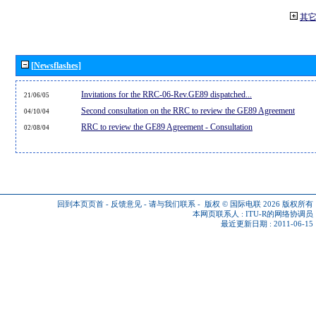
其
[Newsflashes]
Invitations for the RRC-06-Rev.GE89 dispatched...
21/06/05
Second consultation on the RRC to review the GE89 Agreement
04/10/04
RRC to review the GE89 Agreement - Consultation
02/08/04
回到本页页首
-
反馈意见
-
请与我们联系
-
版权 © 国际电联 2026
版权所有
本网页联系人 :
ITU-R的网络协调员
最近更新日期 : 2011-06-15