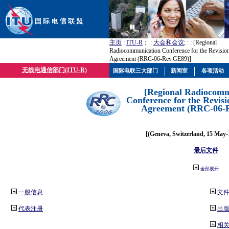
主页
:
ITU-R
； :
大会和会议
; :
: [Regional
Radiocommunication Conference for the Revisio
Agreement (RRC-06-Rev.GE89)]
无线电通信部门(ITU-R)
国际电联三大部门
新闻室
各项活动
[Regional Radiocomm
Conference for the Revisi
Agreement (RRC-06-
[(Geneva, Switzerland, 15 May-
最后文件
全部展开
一般信息
文
代表注册
出
相