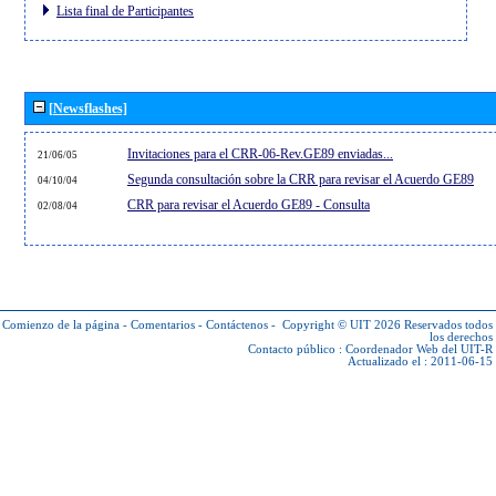
Lista final de Participantes
[Newsflashes]
Invitaciones para el CRR-06-Rev.GE89 enviadas...
21/06/05
Segunda consultación sobre la CRR para revisar el Acuerdo GE89
04/10/04
CRR para revisar el Acuerdo GE89 - Consulta
02/08/04
Comienzo de la página
-
Comentarios
-
Contáctenos
-
Copyright © UIT 2026
Reservados todos
los derechos
Contacto público :
Coordenador Web del UIT-R
Actualizado el : 2011-06-15