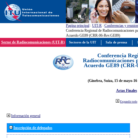
Pagína principal
:
UIT-R
:
Conferencias y reunio
Conferencia Regional de Radiocomunicaciones par
Acuerdo GE89 (CRR-06-Rev.GE89)
Sector de Radiocomunicaciones (UIT-R)
Sectores de la UIT
Sala de prensa
Conferencia Reg
Radiocomunicaciones pa
Acuerdo GE89 (CRR-
(Ginebra, Suiza, 15 de mayo-16 
Actas Finales
Expandir todo
Información general
Inscripción de delegados