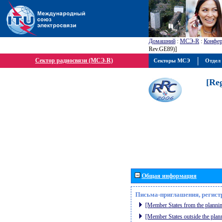
Домашний
:
МСЭ-R
:
Конфер
Rev.GE89)]
Сектор радиосвязи (МСЭ-R)
Секторы МСЭ
Отдел 
[Re
Общая информация
Письма-приглашения, регист
[Member States from the plannin
[Member States outside the plan