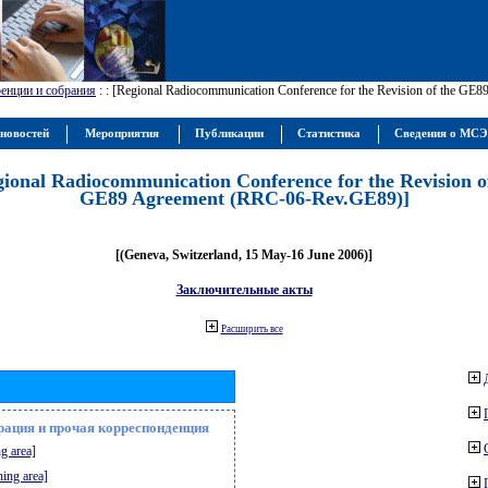
енции и собрания
:
: [Regional Radiocommunication Conference for the Revision of the GE
новостей
Мероприятия
Публикации
Статистика
Сведения о МС
gional Radiocommunication Conference for the Revision o
GE89 Agreement (RRC-06-Rev.GE89)]
[(Geneva, Switzerland, 15 May-16 June 2006)]
Заключительные акты
Расширить все
рация и прочая корреспонденция
g area]
ning area]