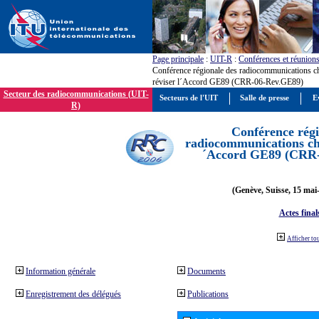
Page principale
:
UIT-R
:
Conférences et réunion
Conférence régionale des radiocommunications c
réviser l´Accord GE89 (CRR-06-Rev.GE89)
Secteur des radiocommunications (UIT-
Secteurs de l'UIT
Salle de presse
E
R)
Conférence régi
radiocommunications cha
´Accord GE89 (CRR
(Genève, Suisse, 15 mai
Actes final
Afficher to
Information générale
Documents
Enregistrement des délégués
Publications