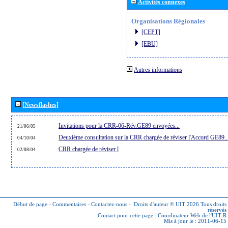
Activités connexes
Organisations Régionales
[CEPT]
[EBU]
Autres informations
[Newsflashes]
Invitations pour la CRR-06-Rév.GE89 envoyées...
21/06/05
Deuxième consultation sur la CRR chargée de réviser l'Accord GE89..
04/10/04
CRR chargée de réviser l
02/08/04
Début de page
-
Commentaires
-
Contactez-nous
-
Droits d'auteur © UIT 2026
Tous droits
réservés
Contact pour cette page :
Coordinateur Web de l'UIT-R
Mis à jour le : 2011-06-15