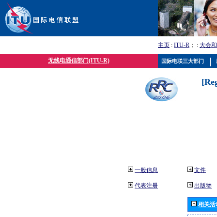
主页
:
ITU-R
； :
大会和
无线电通信部门(ITU-R)
国际电联三大部门
[Re
一般信息
文件
代表注册
出版物
相关活