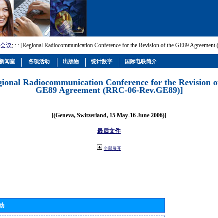
会议
; :
: [Regional Radiocommunication Conference for the Revision of the GE89 Agreemen
新闻室
各项活动
出版物
统计数字
国际电联简介
gional Radiocommunication Conference for the Revision o
GE89 Agreement (RRC-06-Rev.GE89)]
[(Geneva, Switzerland, 15 May-16 June 2006)]
最后文件
全部展开
动