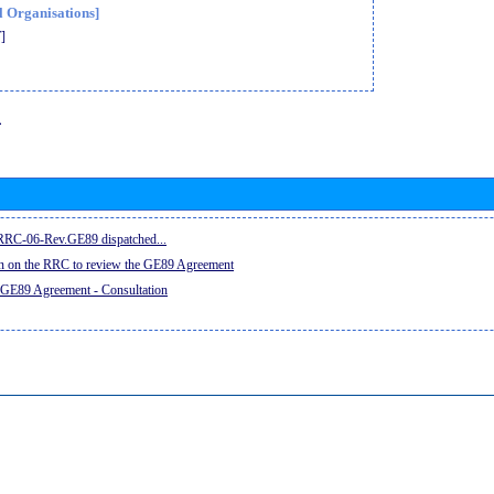
l Organisations]
]
息
e RRC-06-Rev.GE89 dispatched...
on on the RRC to review the GE89 Agreement
 GE89 Agreement - Consultation