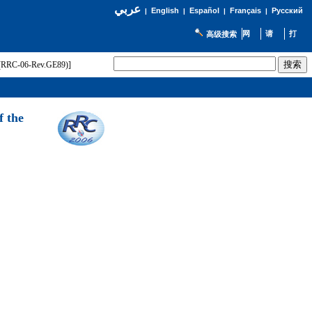
عربي
English
Español
Français
Русский
|
|
|
|
高级搜索
t (RRC-06-Rev.GE89)]
f the