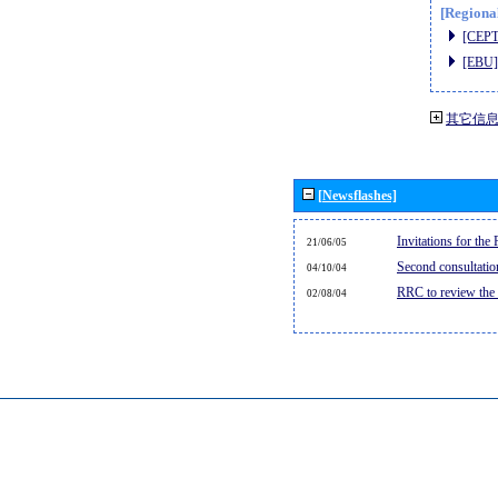
[Regiona
[CEPT
[EBU]
其它信
[Newsflashes]
Invitations for th
21/06/05
Second consultati
04/10/04
RRC to review the
02/08/04