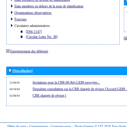
Etats membres en dehors de la zone de planification
Organisations observatrices
Pouvoirs
Circulaires administratives
[DM-1147]
[Circular Letter No. 38]
Enregistrement des délégués
[Newsflashes]
Invitations pour la CRR-06-Rév.GE89 envoyées...
21/06/05
Deuxième consultation sur la CRR chargée de réviser l'Accord GE89..
04/10/04
CRR chargée de réviser l
02/08/04
Début de page
-
Commentaires
-
Contactez-nous
-
Droits d'auteur © UIT 2026
Tous droits