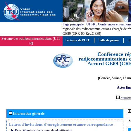
Page principale
:
UIT-R
:
Conférences et réunion
régionale des radiocommunications chargée de ré
GE89 (CRR-06-Rev.GE89)
Secteur des radiocommunications (UIT-
Secteurs de l'UIT
Salle de presse
E
R)
Conférence rég
radiocommunications ch
´Accord GE89 (CR
(Genève, Suisse, 15 ma
Actes fin
Afficher 
Information générale
Lettres d´invitations, d´enregistrement et autre correspondance
Etats Membres de la zone de planification