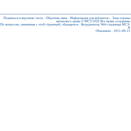
Подняться в верхнюю часть
-
Обратная связь
-
Информация для контактов
-
Знак охраны
авторского права © МСЭ 2026
Все права сохранены
По вопросам, связанным с этой страницей, обращаться :
Координатор Web-страницы МСЭ-
R
Обновлено : 2011-06-15