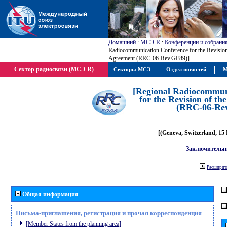
Домашний
:
МСЭ-R
:
Конференции и собрани
Radiocommunication Conference for the Revisio
Agreement (RRC-06-Rev.GE89)]
Сектор радиосвязи (МСЭ-R)
Секторы МСЭ
Отдел новостей
М
[Regional Radiocommun
for the Revision of t
(RRC-06-Re
[(Geneva, Switzerland, 15
Заключительн
Расширить
Общая информация
Письма-приглашения, регистрация и прочая корреспонденция
[Member States from the planning area]