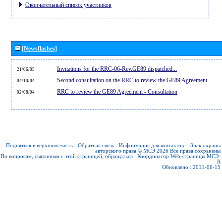
Окончательный список участников
[Newsflashes]
Invitations for the RRC-06-Rev.GE89 dispatched...
21/06/05
Second consultation on the RRC to review the GE89 Agreement
04/10/04
RRC to review the GE89 Agreement - Consultation
02/08/04
Подняться в верхнюю часть
-
Обратная связь
-
Информация для контактов
-
Знак охраны
авторского права © МСЭ 2026
Все права сохранены
По вопросам, связанным с этой страницей, обращаться :
Координатор Web-страницы МСЭ-
R
Обновлено : 2011-06-15