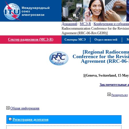
Домашний
:
МСЭ-R
:
Конференции и собрани
Radiocommunication Conference for the Revisio
Agreement (RRC-06-Rev.GE89)]
Сектор радиосвязи (МСЭ-R)
Секторы МСЭ
Отдел новостей
М
[Regional Radiocom
Conference for the Revis
Agreement (RRC-06-
[(Geneva, Switzerland, 15 May
Заключительные 
Расширить все
Общая информация
Регистрация делегатов