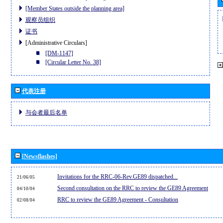
[Member States outside the planning area]
观察员组织
证书
[Administrative Circulars]
[DM-1147]
[Circular Letter No. 38]
代表注册
与会者最后名单
[Newsflashes]
Invitations for the RRC-06-Rev.GE89 dispatched...
21/06/05
Second consultation on the RRC to review the GE89 Agreement
04/10/04
RRC to review the GE89 Agreement - Consultation
02/08/04