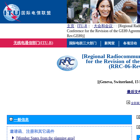
主页
:
ITU-R
； :
大会和会议
; :
: [Regional Ra
Conference for the Revision of the GE89 Agree
Rev.GE89)]
无线电通信部门(ITU-R)
国际电联三大部门
新闻室
各项活动
[Regional Radiocommun
for the Revision of t
(RRC-06-Re
[(Geneva, Switzerland, 15
最后文
全部展
一般信息
邀请函、注册和其它函件
[Member States from the planning area]