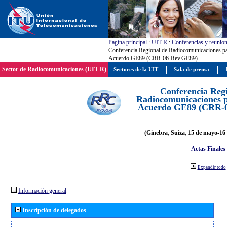
Pagína principal
:
UIT-R
:
Conferencias y reunio
Conferencia Regional de Radiocomunicaciones par
Acuerdo GE89 (CRR-06-Rev.GE89)
Sector de Radiocomunicaciones (UIT-R)
Sectores de la UIT
Sala de prensa
Conferencia Reg
Radiocomunicaciones pa
Acuerdo GE89 (CRR-
(Ginebra, Suiza, 15 de mayo-16 
Actas Finales
Expandir todo
Información general
Inscripción de delegados