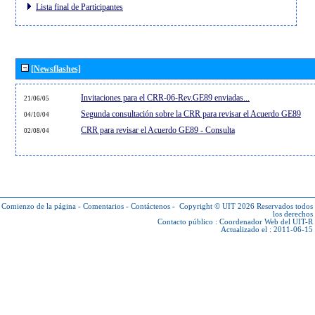
Lista final de Participantes
[Newsflashes]
Invitaciones para el CRR-06-Rev.GE89 enviadas...
21/06/05
Segunda consultación sobre la CRR para revisar el Acuerdo GE89
04/10/04
CRR para revisar el Acuerdo GE89 - Consulta
02/08/04
Comienzo de la página
-
Comentarios
-
Contáctenos
-
Copyright © UIT 2026
Reservados todos
los derechos
Contacto público :
Coordenador Web del UIT-R
Actualizado el : 2011-06-15