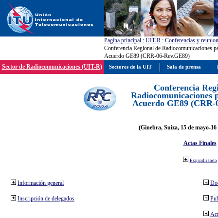
Pagína principal
:
UIT-R
:
Conferencias y reunio
Conferencia Regional de Radiocomunicaciones par
Acuerdo GE89 (CRR-06-Rev.GE89)
Sector de Radiocomunicaciones (UIT-R)
Sectores de la UIT
Sala de prensa
Conferencia Reg
Radiocomunicaciones pa
Acuerdo GE89 (CRR-
(Ginebra, Suiza, 15 de mayo-16 
Actas Finales
Expandir todo
Información general
Do
Inscripción de delegados
Pub
Act