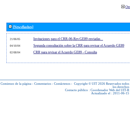
Otr
[Newsflashes]
Invitaciones para el CRR-06-Rev.GE89 enviadas...
21/06/05
Segunda consultación sobre la CRR para revisar el Acuerdo GE89
04/10/04
CRR para revisar el Acuerdo GE89 - Consulta
02/08/04
Comienzo de la página
-
Comentarios
-
Contáctenos
-
Copyright © UIT 2026
Reservados todos
los derechos
Contacto público :
Coordenador Web del UIT-R
Actualizado el : 2011-06-15