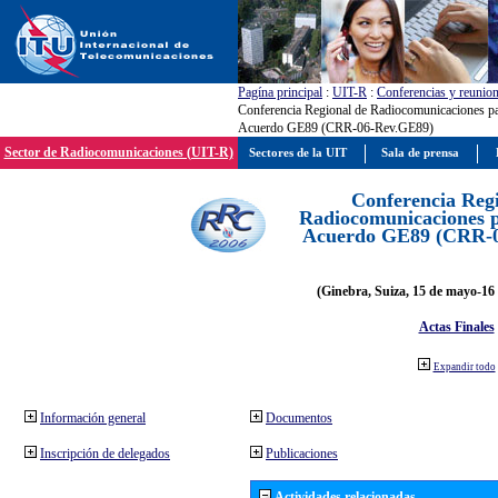
Pagína principal
:
UIT-R
:
Conferencias y reunio
Conferencia Regional de Radiocomunicaciones par
Acuerdo GE89 (CRR-06-Rev.GE89)
Sector de Radiocomunicaciones (UIT-R)
Sectores de la UIT
Sala de prensa
Conferencia Reg
Radiocomunicaciones pa
Acuerdo GE89 (CRR-
(Ginebra, Suiza, 15 de mayo-16 
Actas Finales
Expandir todo
Información general
Documentos
Inscripción de delegados
Publicaciones
Actividades relacionadas