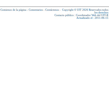
Comienzo de la página
-
Comentarios
-
Contáctenos
-
Copyright © UIT 2026
Reservados todos
los derechos
Contacto público :
Coordenador Web del UIT-R
Actualizado el : 2011-06-15