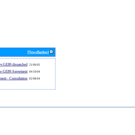
[Newsflashes]
v.GE89 dispatched...
21/06/05
the GE89 Agreement
04/10/04
ent - Consultation
02/08/04