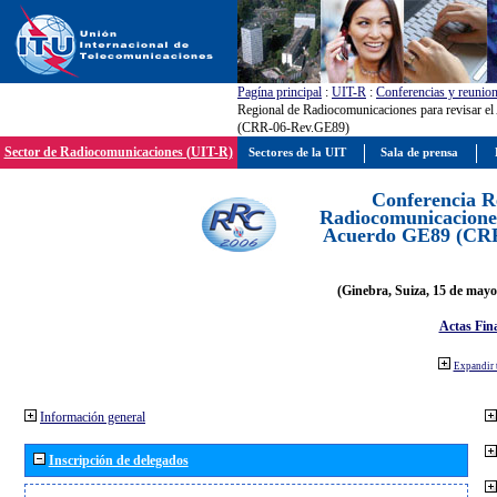
Pagína principal
:
UIT-R
:
Conferencias y reunio
Regional de Radiocomunicaciones para revisar e
(CRR-06-Rev.GE89)
Sector de Radiocomunicaciones (UIT-R)
Sectores de la UIT
Sala de prensa
Conferencia R
Radiocomunicaciones
Acuerdo GE89 (CR
(Ginebra, Suiza, 15 de mayo
Actas Fina
Expandir 
Información general
Inscripción de delegados