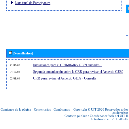
Lista final de Participantes
[Newsflashes]
Invitaciones para el CRR-06-Rev.GE89 enviadas...
21/06/05
Segunda consultación sobre la CRR para revisar el Acuerdo GE89
04/10/04
CRR para revisar el Acuerdo GE89 - Consulta
02/08/04
Comienzo de la página
-
Comentarios
-
Contáctenos
-
Copyright © UIT 2026
Reservados todos
los derechos
Contacto público :
Coordenador Web del UIT-R
Actualizado el : 2011-06-15