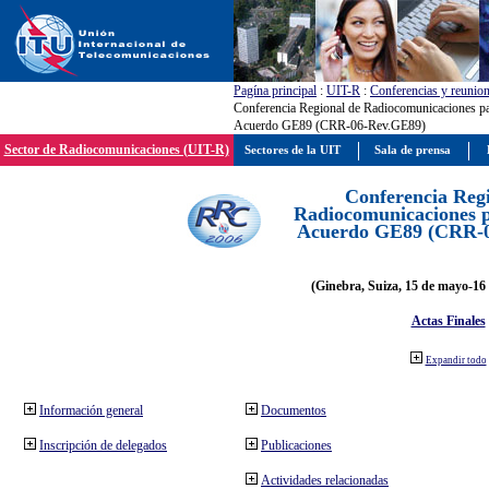
Pagína principal
:
UIT-R
:
Conferencias y reunio
Conferencia Regional de Radiocomunicaciones par
Acuerdo GE89 (CRR-06-Rev.GE89)
Sector de Radiocomunicaciones (UIT-R)
Sectores de la UIT
Sala de prensa
Conferencia Reg
Radiocomunicaciones pa
Acuerdo GE89 (CRR-
(Ginebra, Suiza, 15 de mayo-16 
Actas Finales
Expandir todo
Información general
Documentos
Inscripción de delegados
Publicaciones
Actividades relacionadas