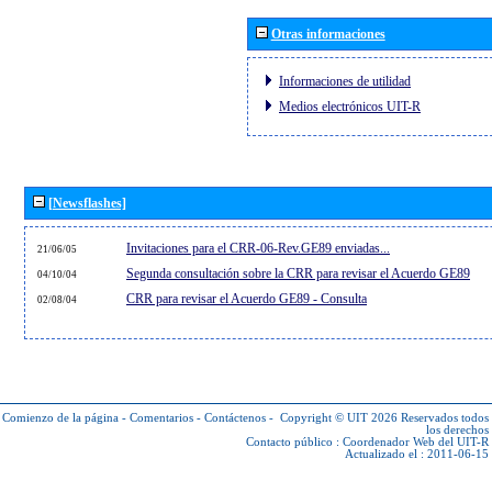
Otras informaciones
Informaciones de utilidad
Medios electrónicos UIT-R
[Newsflashes]
Invitaciones para el CRR-06-Rev.GE89 enviadas...
21/06/05
Segunda consultación sobre la CRR para revisar el Acuerdo GE89
04/10/04
CRR para revisar el Acuerdo GE89 - Consulta
02/08/04
Comienzo de la página
-
Comentarios
-
Contáctenos
-
Copyright © UIT 2026
Reservados todos
los derechos
Contacto público :
Coordenador Web del UIT-R
Actualizado el : 2011-06-15