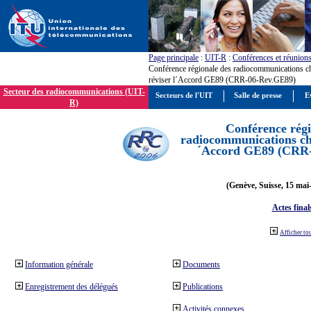
Page principale
:
UIT-R
:
Conférences et réunion
Conférence régionale des radiocommunications c
réviser l´Accord GE89 (CRR-06-Rev.GE89)
Secteur des radiocommunications (UIT-
Secteurs de l'UIT
Salle de presse
E
R)
Conférence régi
radiocommunications cha
´Accord GE89 (CRR
(Genève, Suisse, 15 mai
Actes final
Afficher to
Information générale
Documents
Enregistrement des délégués
Publications
Activités connexes