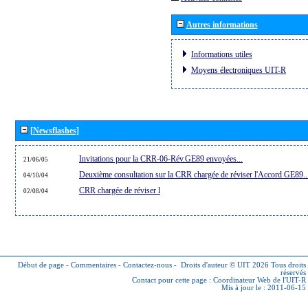
Autres informations
Informations utiles
Moyens électroniques UIT-R
[Newsflashes]
Invitations pour la CRR-06-Rév.GE89 envoyées...
21/06/05
Deuxième consultation sur la CRR chargée de réviser l'Accord GE89..
04/10/04
CRR chargée de réviser l
02/08/04
Début de page
-
Commentaires
-
Contactez-nous
-
Droits d'auteur © UIT 2026
Tous droits
réservés
Contact pour cette page :
Coordinateur Web de l'UIT-R
Mis à jour le : 2011-06-15