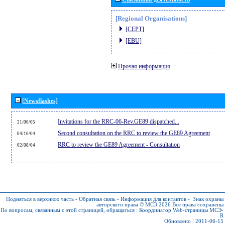
[Regional Organisations]
[CEPT]
[EBU]
Прочая информация
[Newsflashes]
Invitations for the RRC-06-Rev.GE89 dispatched...
21/06/05
Second consultation on the RRC to review the GE89 Agreement
04/10/04
RRC to review the GE89 Agreement - Consultation
02/08/04
Подняться в верхнюю часть
-
Обратная связь
-
Информация для контактов
-
Знак охраны
авторского права © МСЭ 2026
Все права сохранены
По вопросам, связанным с этой страницей, обращаться :
Координатор Web-страницы МСЭ-
R
Обновлено : 2011-06-15