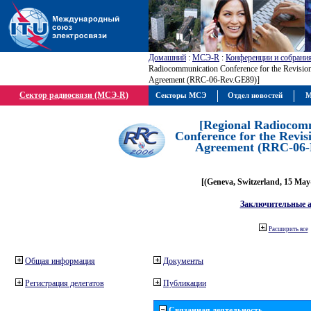
Домашний
:
МСЭ-R
:
Конференции и собрани
Radiocommunication Conference for the Revisio
Agreement (RRC-06-Rev.GE89)]
Сектор радиосвязи (МСЭ-R)
Секторы МСЭ
Отдел новостей
М
[Regional Radiocom
Conference for the Revis
Agreement (RRC-06-
[(Geneva, Switzerland, 15 May
Заключительные 
Расширить все
Общая информация
Документы
Регистрация делегатов
Публикации
Связанная деятельность