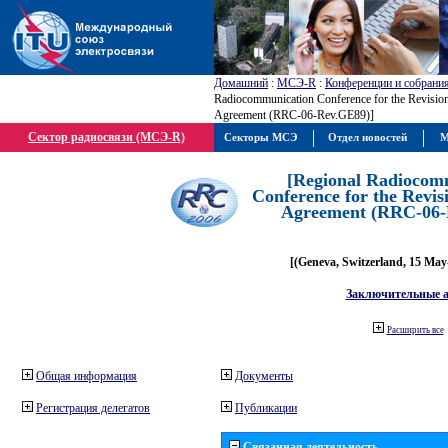
Домашний
:
МСЭ-R
:
Конференции и собрани
Radiocommunication Conference for the Revisio
Agreement (RRC-06-Rev.GE89)]
Сектор радиосвязи (МСЭ-R)
Секторы МСЭ
Отдел новостей
М
[Regional Radiocom
Conference for the Revis
Agreement (RRC-06-
[(Geneva, Switzerland, 15 May
Заключительные 
Расширить все
Общая информация
Документы
Регистрация делегатов
Публикации
Связанная деятельность