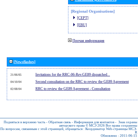
[Regional Organisations]
[CEPT]
[EBU]
Прочая информация
[Newsflashes]
Invitations for the RRC-06-Rev.GE89 dispatched...
21/06/05
Second consultation on the RRC to review the GE89 Agreement
04/10/04
RRC to review the GE89 Agreement - Consultation
02/08/04
Подняться в верхнюю часть
-
Обратная связь
-
Информация для контактов
-
Знак охраны
авторского права © МСЭ 2026
Все права сохранены
По вопросам, связанным с этой страницей, обращаться :
Координатор Web-страницы МСЭ-
R
Обновлено : 2011-06-15