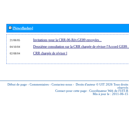
[Newsflashes]
Invitations pour la CRR-06-Rév.GE89 envoyées...
21/06/05
Deuxième consultation sur la CRR chargée de réviser l'Accord GE89..
04/10/04
CRR chargée de réviser l
02/08/04
Début de page
-
Commentaires
-
Contactez-nous
-
Droits d'auteur © UIT 2026
Tous droits
réservés
Contact pour cette page :
Coordinateur Web de l'UIT-R
Mis à jour le : 2011-06-15