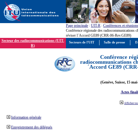
Page principale
:
UIT-R
:
Conférences et réunion
Conférence régionale des radiocommunications c
réviser l´Accord GE89 (CRR-06-Rev.GE89)
Secteur des radiocommunications (UIT-
Secteurs de l'UIT
Salle de presse
E
R)
Conférence régi
radiocommunications cha
´Accord GE89 (CRR
(Genève, Suisse, 15 mai
Actes final
Afficher to
Information générale
Enregistrement des délégués