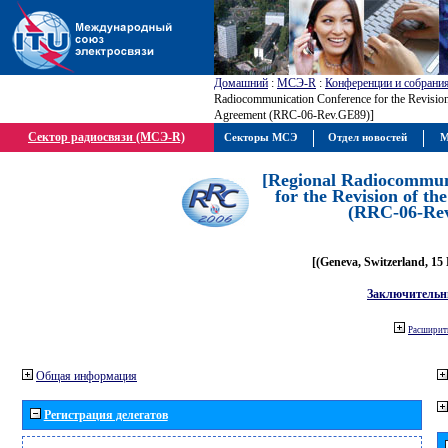
Домашний
:
МСЭ-R
:
Конференции и собрани
Radiocommunication Conference for the Revisio
Agreement (RRC-06-Rev.GE89)]
Сектор радиосвязи (МСЭ-R)
Секторы МСЭ
Отдел новостей
М
[Regional Radiocommun
for the Revision of t
(RRC-06-Re
[(Geneva, Switzerland, 15
Заключительн
Расширить
Общая информация
Регистрация делегатов