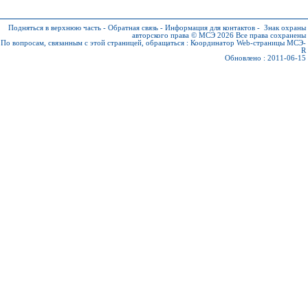
Подняться в верхнюю часть
-
Обратная связь
-
Информация для контактов
-
Знак охраны
авторского права © МСЭ 2026
Все права сохранены
По вопросам, связанным с этой страницей, обращаться :
Координатор Web-страницы МСЭ-
R
Обновлено : 2011-06-15