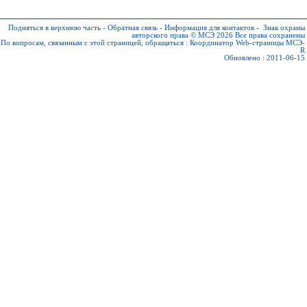
Подняться в верхнюю часть
-
Обратная связь
-
Информация для контактов
-
Знак охраны
авторского права © МСЭ 2026
Все права сохранены
По вопросам, связанным с этой страницей, обращаться :
Координатор Web-страницы МСЭ-
R
Обновлено : 2011-06-15