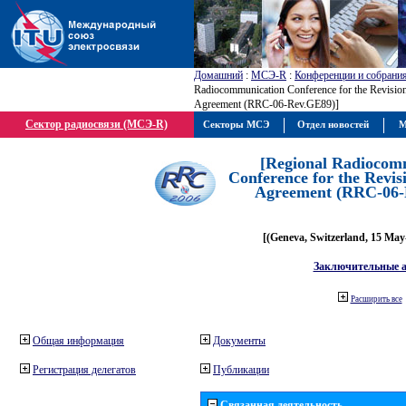
Домашний
:
МСЭ-R
:
Конференции и собрани
Radiocommunication Conference for the Revisio
Agreement (RRC-06-Rev.GE89)]
Сектор радиосвязи (МСЭ-R)
Секторы МСЭ
Отдел новостей
М
[Regional Radiocom
Conference for the Revis
Agreement (RRC-06-
[(Geneva, Switzerland, 15 May
Заключительные 
Расширить все
Общая информация
Документы
Регистрация делегатов
Публикации
Связанная деятельность