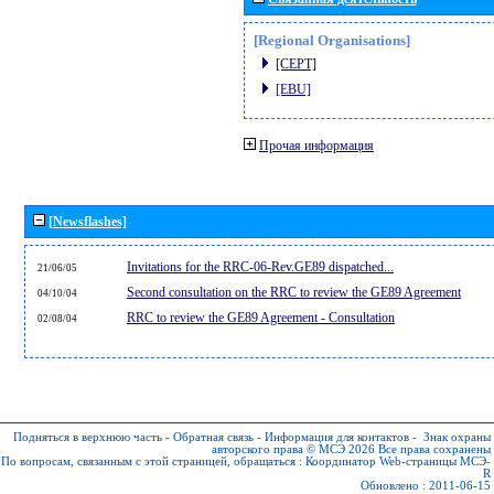
[Regional Organisations]
[CEPT]
[EBU]
Прочая информация
[Newsflashes]
Invitations for the RRC-06-Rev.GE89 dispatched...
21/06/05
Second consultation on the RRC to review the GE89 Agreement
04/10/04
RRC to review the GE89 Agreement - Consultation
02/08/04
Подняться в верхнюю часть
-
Обратная связь
-
Информация для контактов
-
Знак охраны
авторского права © МСЭ 2026
Все права сохранены
По вопросам, связанным с этой страницей, обращаться :
Координатор Web-страницы МСЭ-
R
Обновлено : 2011-06-15