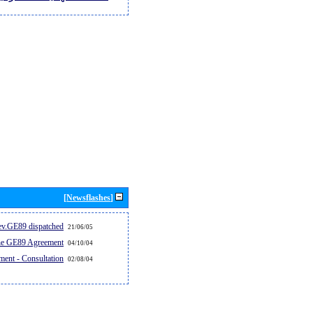
[Newsflashes]
v.GE89 dispatched...
21/06/05
the GE89 Agreement
04/10/04
ent - Consultation
02/08/04