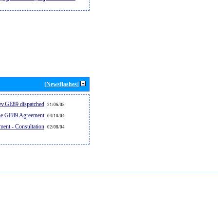
[Newsflashes]
v.GE89 dispatched...
21/06/05
the GE89 Agreement
04/10/04
ent - Consultation
02/08/04