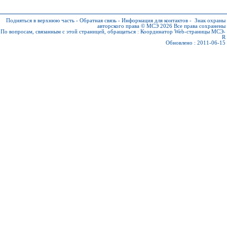
Подняться в верхнюю часть
-
Обратная связь
-
Информация для контактов
-
Знак охраны
авторского права © МСЭ 2026
Все права сохранены
По вопросам, связанным с этой страницей, обращаться :
Координатор Web-страницы МСЭ-
R
Обновлено : 2011-06-15