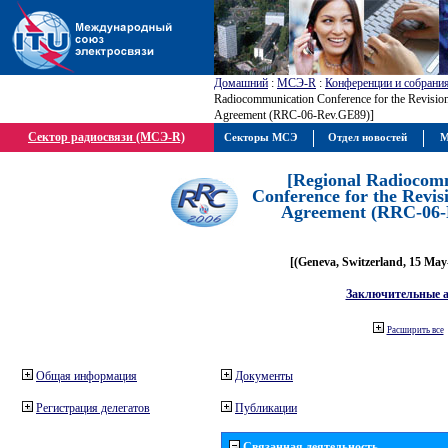
Домашний
:
МСЭ-R
:
Конференции и собрани
Radiocommunication Conference for the Revisio
Agreement (RRC-06-Rev.GE89)]
Сектор радиосвязи (МСЭ-R)
Секторы МСЭ
Отдел новостей
М
[Regional Radiocom
Conference for the Revis
Agreement (RRC-06-
[(Geneva, Switzerland, 15 May
Заключительные 
Расширить все
Общая информация
Документы
Регистрация делегатов
Публикации
Связанная деятельность