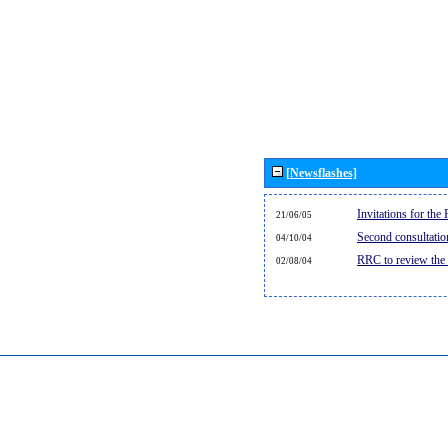
[Newsflashes]
Invitations for th
21/06/05
Second consultati
04/10/04
RRC to review the
02/08/04