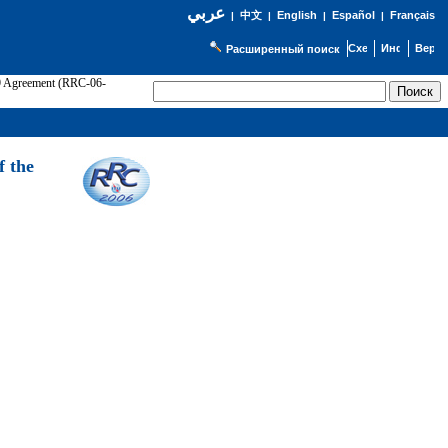
عربي
English
Español
Français
|
中文
|
|
|
Расширенный поиск
89 Agreement (RRC-06-
Э
f the