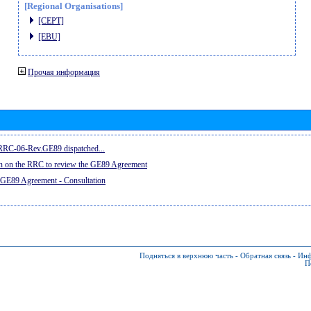
[Regional Organisations]
[CEPT]
[EBU]
Прочая информация
e RRC-06-Rev.GE89 dispatched...
on on the RRC to review the GE89 Agreement
 GE89 Agreement - Consultation
Подняться в верхнюю часть
-
Обратная связь
-
Инф
П