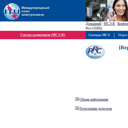
Домашний
:
МСЭ-R
:
Конфер
Rev.GE89)]
Сектор радиосвязи (МСЭ-R)
Секторы МСЭ
Отдел 
[Re
Общая информация
Регистрация делегатов