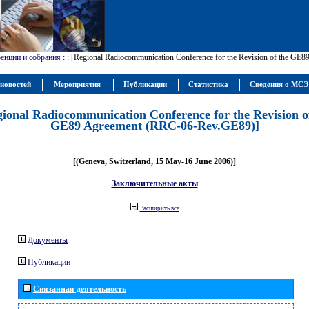
енции и собрания
:
: [Regional Radiocommunication Conference for the Revision of the GE
новостей
Мероприятия
Публикации
Статистика
Сведения о МС
gional Radiocommunication Conference for the Revision o
GE89 Agreement (RRC-06-Rev.GE89)]
[(Geneva, Switzerland, 15 May-16 June 2006)]
Заключительные акты
Расширить все
Документы
Публикации
Связанная деятельность