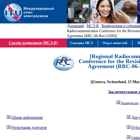
Домашний
:
МСЭ-R
:
Конференции и собрани
Radiocommunication Conference for the Revisio
Agreement (RRC-06-Rev.GE89)]
Сектор радиосвязи (МСЭ-R)
Секторы МСЭ
Отдел новостей
М
[Regional Radiocom
Conference for the Revis
Agreement (RRC-06-
[(Geneva, Switzerland, 15 May
Заключительные 
Расширить все
Общая информация
Доку
Регистрация делегатов
Публ
Связа