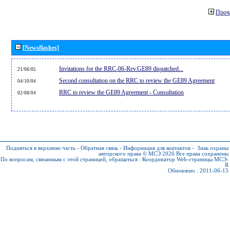
Проч
[Newsflashes]
Invitations for the RRC-06-Rev.GE89 dispatched...
21/06/05
Second consultation on the RRC to review the GE89 Agreement
04/10/04
RRC to review the GE89 Agreement - Consultation
02/08/04
Подняться в верхнюю часть
-
Обратная связь
-
Информация для контактов
-
Знак охраны
авторского права © МСЭ 2026
Все права сохранены
По вопросам, связанным с этой страницей, обращаться :
Координатор Web-страницы МСЭ-
R
Обновлено : 2011-06-15