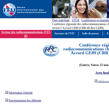
Page principale
:
UIT-R
:
Conférences et réunion
Conférence régionale des radiocommunications c
réviser l´Accord GE89 (CRR-06-Rev.GE89)
Secteur des radiocommunications (UIT-
Secteurs de l'UIT
Salle de presse
E
R)
Conférence régi
radiocommunications cha
´Accord GE89 (CRR
(Genève, Suisse, 15 mai
Actes final
Afficher to
Information générale
Enregistrement des délégués