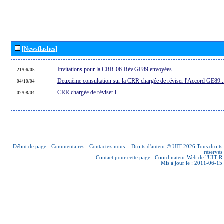
[Newsflashes]
Invitations pour la CRR-06-Rév.GE89 envoyées...
21/06/05
Deuxième consultation sur la CRR chargée de réviser l'Accord GE89..
04/10/04
CRR chargée de réviser l
02/08/04
Début de page
-
Commentaires
-
Contactez-nous
-
Droits d'auteur © UIT 2026
Tous droits
réservés
Contact pour cette page :
Coordinateur Web de l'UIT-R
Mis à jour le : 2011-06-15