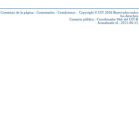
Comienzo de la página
-
Comentarios
-
Contáctenos
-
Copyright © UIT 2026
Reservados todos
los derechos
Contacto público :
Coordenador Web del UIT-R
Actualizado el : 2011-06-15