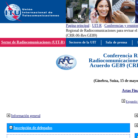
Pagína principal
:
UIT-R
:
Conferencias y reunio
Regional de Radiocomunicaciones para revisar e
(CRR-06-Rev.GE89)
Sector de Radiocomunicaciones (UIT-R)
Sectores de la UIT
Sala de prensa
Conferencia R
Radiocomunicaciones
Acuerdo GE89 (CR
(Ginebra, Suiza, 15 de mayo
Actas Fina
Expandir 
Información general
Inscripción de delegados