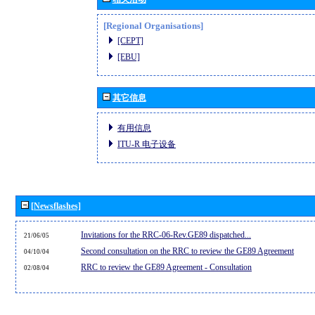
[Regional Organisations]
[CEPT]
[EBU]
其它信息
有用信息
ITU-R 电子设备
[Newsflashes]
Invitations for the RRC-06-Rev.GE89 dispatched...
21/06/05
Second consultation on the RRC to review the GE89 Agreement
04/10/04
RRC to review the GE89 Agreement - Consultation
02/08/04