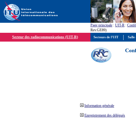
Page principale
:
UIT-R
:
Confé
Rev.GE89)
Secteur des radiocommunications (UIT-R)
Secteurs de l'UIT
Salle 
Conf
Information générale
Enregistrement des délégués