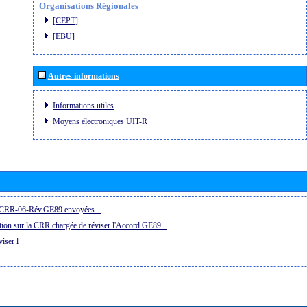
Organisations Régionales
[CEPT]
[EBU]
Autres informations
Informations utiles
Moyens électroniques UIT-R
la CRR-06-Rév.GE89 envoyées...
ion sur la CRR chargée de réviser l'Accord GE89...
iser l