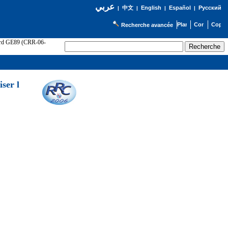
عربي
English
Español
Русский
|
中文
|
|
|
Recherche avancée
cord GE89 (CRR-06-
ser l