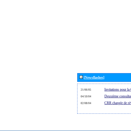
[Newsflashes]
Invitations pour 
21/06/05
Deuxième consultat
04/10/04
CRR chargée de rév
02/08/04