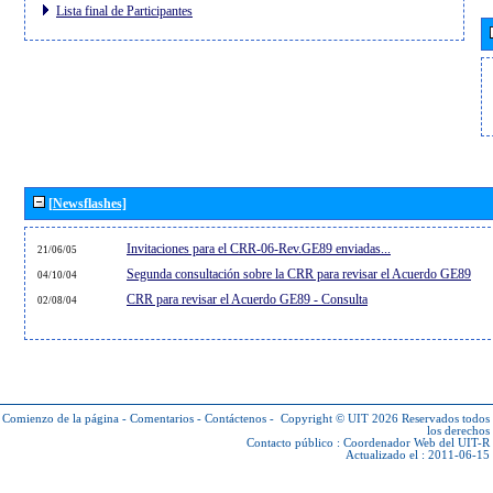
Lista final de Participantes
[Newsflashes]
Invitaciones para el CRR-06-Rev.GE89 enviadas...
21/06/05
Segunda consultación sobre la CRR para revisar el Acuerdo GE89
04/10/04
CRR para revisar el Acuerdo GE89 - Consulta
02/08/04
Comienzo de la página
-
Comentarios
-
Contáctenos
-
Copyright © UIT 2026
Reservados todos
los derechos
Contacto público :
Coordenador Web del UIT-R
Actualizado el : 2011-06-15