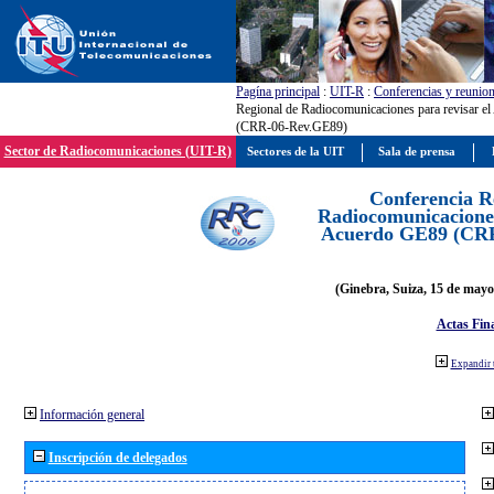
Pagína principal
:
UIT-R
:
Conferencias y reunio
Regional de Radiocomunicaciones para revisar e
(CRR-06-Rev.GE89)
Sector de Radiocomunicaciones (UIT-R)
Sectores de la UIT
Sala de prensa
Conferencia R
Radiocomunicaciones
Acuerdo GE89 (CR
(Ginebra, Suiza, 15 de mayo
Actas Fina
Expandir 
Información general
Inscripción de delegados