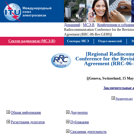
Домашний
:
МСЭ-R
:
Конференции и собрани
Radiocommunication Conference for the Revisio
Agreement (RRC-06-Rev.GE89)]
Сектор радиосвязи (МСЭ-R)
Секторы МСЭ
Отдел новостей
М
[Regional Radiocom
Conference for the Revis
Agreement (RRC-06-
[(Geneva, Switzerland, 15 May
Заключительные 
Расширить все
Общая информация
Документы
Регистрация делегатов
Публикации
Связанная деятельность