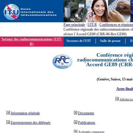
Page principale
:
UIT-R
:
Conférences et réunion
Conférence régionale des radiocommunications c
réviser l´Accord GE89 (CRR-06-Rev.GE89)
Secteur des radiocommunications (UIT-
Secteurs de l'UIT
Salle de presse
E
R)
Conférence régi
radiocommunications cha
´Accord GE89 (CRR
(Genève, Suisse, 15 mai
Actes final
Afficher to
Information générale
Documents
Enregistrement des délégués
Publications
Activités connexes