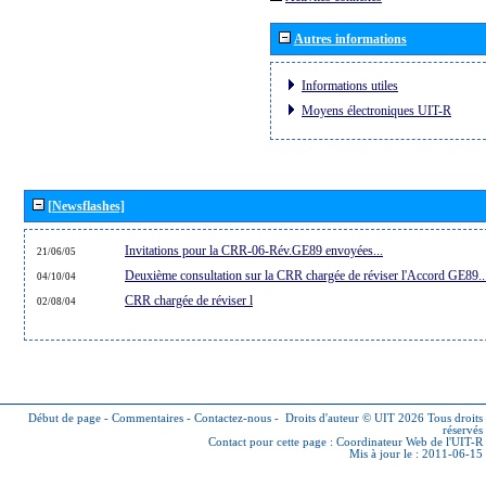
Autres informations
Informations utiles
Moyens électroniques UIT-R
[Newsflashes]
Invitations pour la CRR-06-Rév.GE89 envoyées...
21/06/05
Deuxième consultation sur la CRR chargée de réviser l'Accord GE89..
04/10/04
CRR chargée de réviser l
02/08/04
Début de page
-
Commentaires
-
Contactez-nous
-
Droits d'auteur © UIT 2026
Tous droits
réservés
Contact pour cette page :
Coordinateur Web de l'UIT-R
Mis à jour le : 2011-06-15