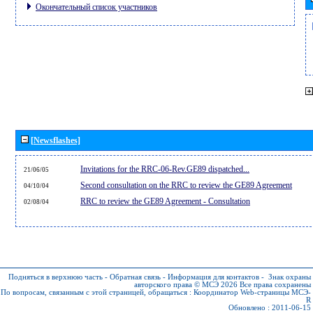
Окончательный список участников
[Newsflashes]
Invitations for the RRC-06-Rev.GE89 dispatched...
21/06/05
Second consultation on the RRC to review the GE89 Agreement
04/10/04
RRC to review the GE89 Agreement - Consultation
02/08/04
Подняться в верхнюю часть
-
Обратная связь
-
Информация для контактов
-
Знак охраны
авторского права © МСЭ 2026
Все права сохранены
По вопросам, связанным с этой страницей, обращаться :
Координатор Web-страницы МСЭ-
R
Обновлено : 2011-06-15