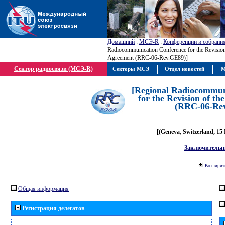
Домашний
:
МСЭ-R
:
Конференции и собрани
Radiocommunication Conference for the Revisio
Agreement (RRC-06-Rev.GE89)]
Сектор радиосвязи (МСЭ-R)
Секторы МСЭ
Отдел новостей
М
[Regional Radiocommun
for the Revision of t
(RRC-06-Re
[(Geneva, Switzerland, 15
Заключительн
Расширить
Общая информация
Регистрация делегатов