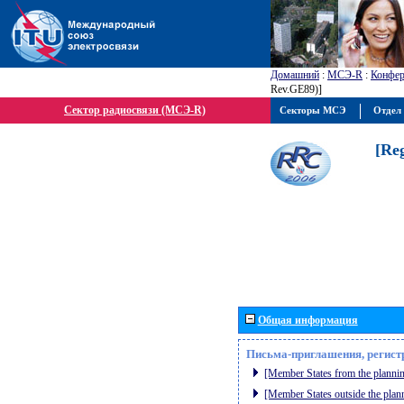
Домашний
:
МСЭ-R
:
Конфер
Rev.GE89)]
Сектор радиосвязи (МСЭ-R)
Секторы МСЭ
Отдел 
[Re
Общая информация
Письма-приглашения, регист
[Member States from the plannin
[Member States outside the plan