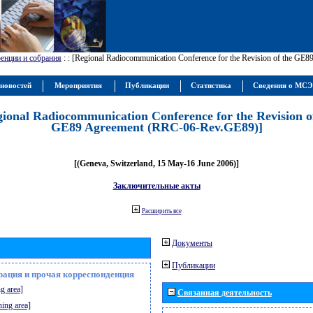
енции и собрания
:
: [Regional Radiocommunication Conference for the Revision of the GE
новостей
Мероприятия
Публикации
Статистика
Сведения о МС
gional Radiocommunication Conference for the Revision o
GE89 Agreement (RRC-06-Rev.GE89)]
[(Geneva, Switzerland, 15 May-16 June 2006)]
Заключительные акты
Расширить все
Документы
Публикации
рация и прочая корреспонденция
g area]
Связанная деятельность
ning area]