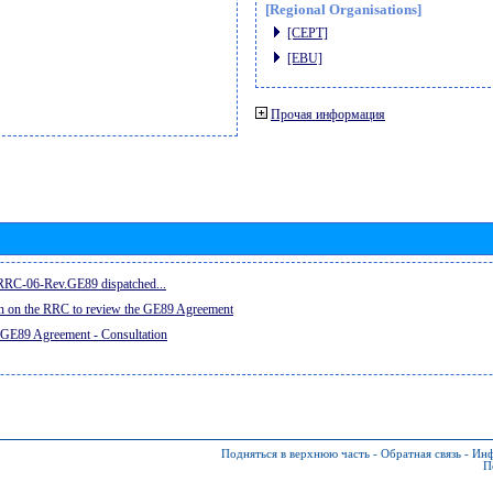
[Regional Organisations]
[CEPT]
[EBU]
Прочая информация
e RRC-06-Rev.GE89 dispatched...
on on the RRC to review the GE89 Agreement
 GE89 Agreement - Consultation
Подняться в верхнюю часть
-
Обратная связь
-
Инф
П