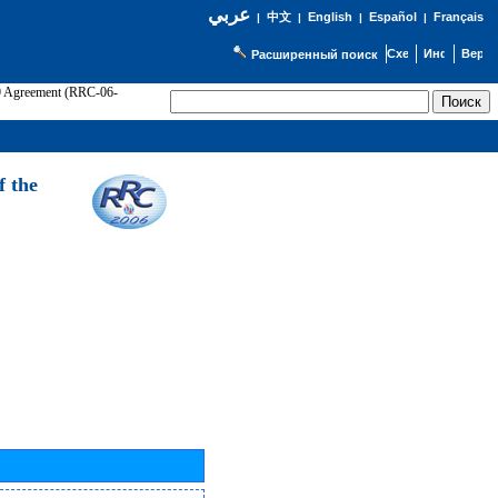
عربي
English
Español
Français
|
中文
|
|
|
Расширенный поиск
89 Agreement (RRC-06-
Э
f the