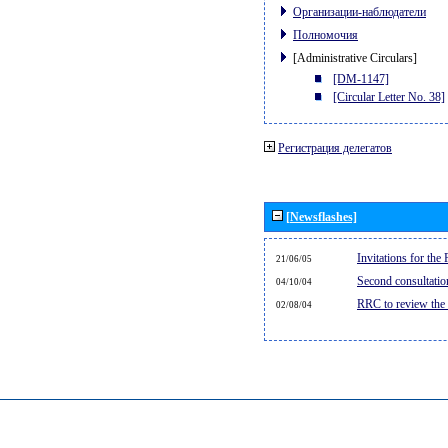
Организации-наблюдатели
Полномочия
[Administrative Circulars]
[DM-1147]
[Circular Letter No. 38]
Регистрация делегатов
[Newsflashes]
Invitations for th
21/06/05
Second consultati
04/10/04
RRC to review the
02/08/04