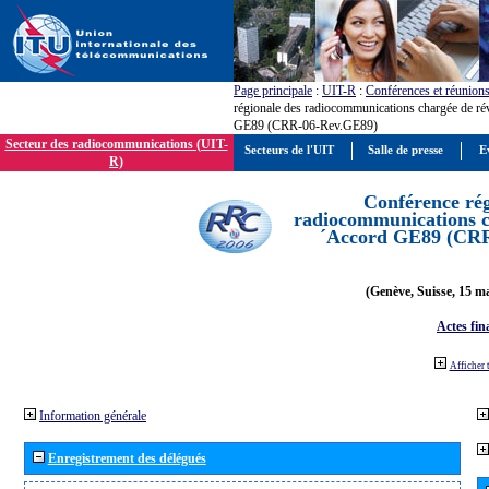
Page principale
:
UIT-R
:
Conférences et réunion
régionale des radiocommunications chargée de ré
GE89 (CRR-06-Rev.GE89)
Secteur des radiocommunications (UIT-
Secteurs de l'UIT
Salle de presse
E
R)
Conférence rég
radiocommunications ch
´Accord GE89 (CR
(Genève, Suisse, 15 ma
Actes fin
Afficher 
Information générale
Enregistrement des délégués