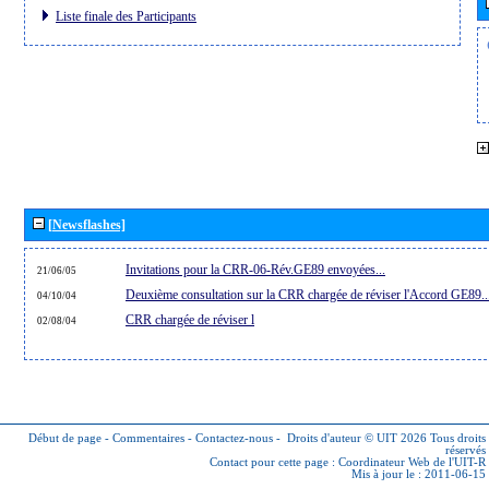
Liste finale des Participants
[Newsflashes]
Invitations pour la CRR-06-Rév.GE89 envoyées...
21/06/05
Deuxième consultation sur la CRR chargée de réviser l'Accord GE89..
04/10/04
CRR chargée de réviser l
02/08/04
Début de page
-
Commentaires
-
Contactez-nous
-
Droits d'auteur © UIT 2026
Tous droits
réservés
Contact pour cette page :
Coordinateur Web de l'UIT-R
Mis à jour le : 2011-06-15