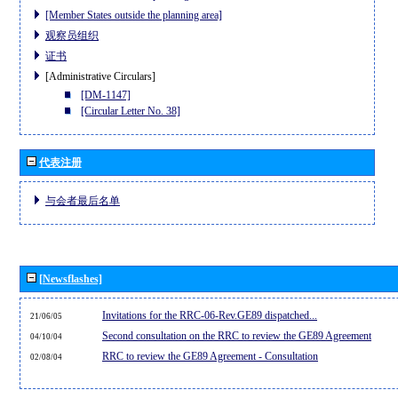
[Member States outside the planning area]
观察员组织
证书
[Administrative Circulars]
[DM-1147]
[Circular Letter No. 38]
代表注册
与会者最后名单
[Newsflashes]
Invitations for the RRC-06-Rev.GE89 dispatched...
21/06/05
Second consultation on the RRC to review the GE89 Agreement
04/10/04
RRC to review the GE89 Agreement - Consultation
02/08/04