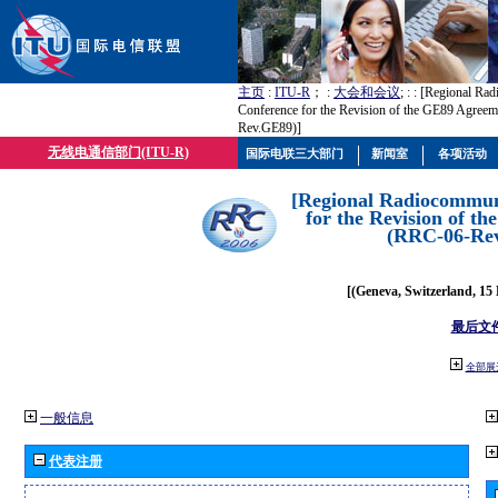
主页
:
ITU-R
； :
大会和会议
; :
: [Regional Ra
Conference for the Revision of the GE89 Agree
Rev.GE89)]
无线电通信部门(ITU-R)
国际电联三大部门
新闻室
各项活动
[Regional Radiocommun
for the Revision of t
(RRC-06-Re
[(Geneva, Switzerland, 15
最后文
全部展
一般信息
代表注册