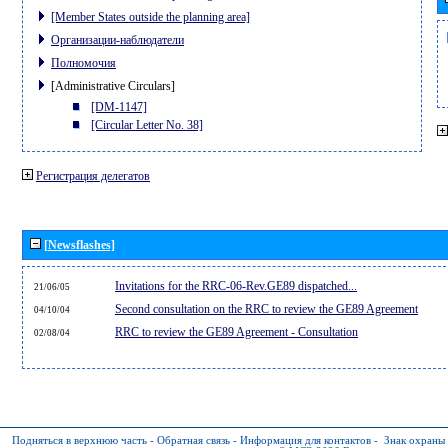
[Member States outside the planning area]
Организации-наблюдатели
Полномочия
[Administrative Circulars]
[DM-1147]
[Circular Letter No. 38]
Регистрация делегатов
[Newsflashes]
Invitations for the RRC-06-Rev.GE89 dispatched...
21/06/05
Second consultation on the RRC to review the GE89 Agreement
04/10/04
RRC to review the GE89 Agreement - Consultation
02/08/04
Подняться в верхнюю часть
-
Обратная связь
-
Информация для контактов
-
Знак охраны