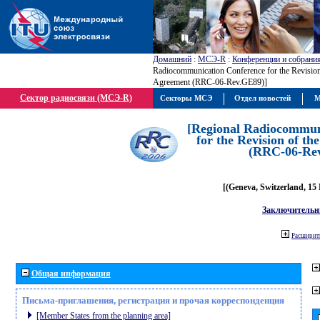
Домашний
:
МСЭ-R
:
Конференции и собрани
Radiocommunication Conference for the Revisio
Agreement (RRC-06-Rev.GE89)]
Сектор радиосвязи (МСЭ-R)
Секторы МСЭ
Отдел новостей
М
[Regional Radiocommun
for the Revision of t
(RRC-06-Re
[(Geneva, Switzerland, 15
Заключительн
Расширить
Общая информация
Письма-приглашения, регистрация и прочая корреспонденция
[Member States from the planning area]