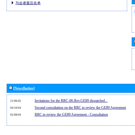
与会者最后名单
[Newsflashes]
Invitations for the RRC-06-Rev.GE89 dispatched...
21/06/05
Second consultation on the RRC to review the GE89 Agreement
04/10/04
RRC to review the GE89 Agreement - Consultation
02/08/04