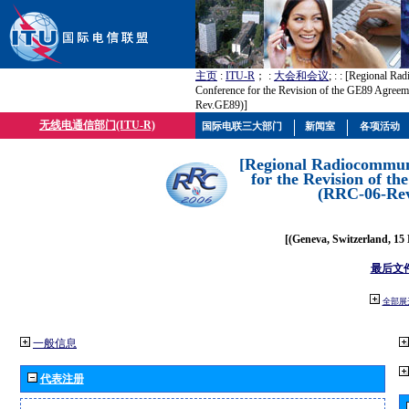
主页
:
ITU-R
； :
大会和会议
; :
: [Regional Ra
Conference for the Revision of the GE89 Agree
Rev.GE89)]
无线电通信部门(ITU-R)
国际电联三大部门
新闻室
各项活动
[Regional Radiocommun
for the Revision of t
(RRC-06-Re
[(Geneva, Switzerland, 15
最后文
全部展
一般信息
代表注册