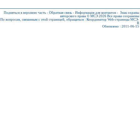
Подняться в верхнюю часть
-
Обратная связь
-
Информация для контактов
-
Знак охраны
авторского права © МСЭ 2026
Все права сохранены
По вопросам, связанным с этой страницей, обращаться :
Координатор Web-страницы МСЭ-
R
Обновлено : 2011-06-15