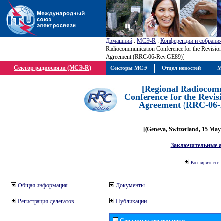
Домашний
:
МСЭ-R
:
Конференции и собрани
Radiocommunication Conference for the Revisio
Agreement (RRC-06-Rev.GE89)]
Сектор радиосвязи (МСЭ-R)
Секторы МСЭ
Отдел новостей
М
[Regional Radiocom
Conference for the Revis
Agreement (RRC-06-
[(Geneva, Switzerland, 15 May
Заключительные 
Расширить все
Общая информация
Документы
Регистрация делегатов
Публикации
Связанная деятельность