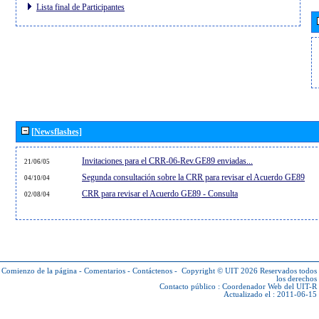
Lista final de Participantes
[Newsflashes]
Invitaciones para el CRR-06-Rev.GE89 enviadas...
21/06/05
Segunda consultación sobre la CRR para revisar el Acuerdo GE89
04/10/04
CRR para revisar el Acuerdo GE89 - Consulta
02/08/04
Comienzo de la página
-
Comentarios
-
Contáctenos
-
Copyright © UIT 2026
Reservados todos
los derechos
Contacto público :
Coordenador Web del UIT-R
Actualizado el : 2011-06-15