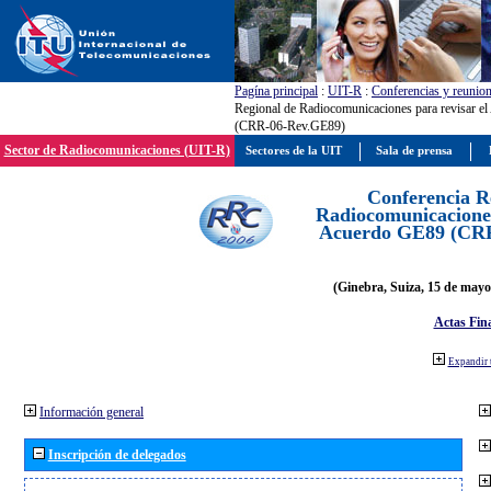
Pagína principal
:
UIT-R
:
Conferencias y reunio
Regional de Radiocomunicaciones para revisar e
(CRR-06-Rev.GE89)
Sector de Radiocomunicaciones (UIT-R)
Sectores de la UIT
Sala de prensa
Conferencia R
Radiocomunicaciones
Acuerdo GE89 (CR
(Ginebra, Suiza, 15 de mayo
Actas Fina
Expandir 
Información general
Inscripción de delegados