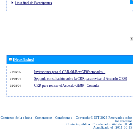
Lista final de Participantes
[Newsflashes]
Invitaciones para el CRR-06-Rev.GE89 enviadas...
21/06/05
Segunda consultación sobre la CRR para revisar el Acuerdo GE89
04/10/04
CRR para revisar el Acuerdo GE89 - Consulta
02/08/04
Comienzo de la página
-
Comentarios
-
Contáctenos
-
Copyright © UIT 2026
Reservados todos
los derechos
Contacto público :
Coordenador Web del UIT-R
Actualizado el : 2011-06-15