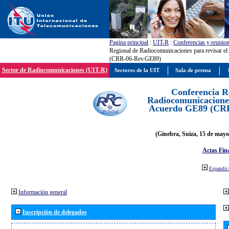
Pagína principal
:
UIT-R
:
Conferencias y reunio
Regional de Radiocomunicaciones para revisar e
(CRR-06-Rev.GE89)
Sector de Radiocomunicaciones (UIT-R)
Sectores de la UIT
Sala de prensa
Conferencia R
Radiocomunicaciones
Acuerdo GE89 (CR
(Ginebra, Suiza, 15 de mayo
Actas Fina
Expandir 
Información general
Inscripción de delegados