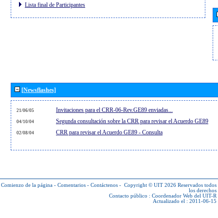
Lista final de Participantes
[Newsflashes]
Invitaciones para el CRR-06-Rev.GE89 enviadas...
21/06/05
Segunda consultación sobre la CRR para revisar el Acuerdo GE89
04/10/04
CRR para revisar el Acuerdo GE89 - Consulta
02/08/04
Comienzo de la página
-
Comentarios
-
Contáctenos
-
Copyright © UIT 2026
Reservados todos
los derechos
Contacto público :
Coordenador Web del UIT-R
Actualizado el : 2011-06-15