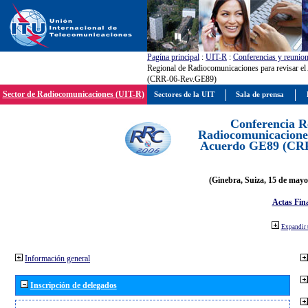
Pagína principal
:
UIT-R
:
Conferencias y reunio
Regional de Radiocomunicaciones para revisar e
(CRR-06-Rev.GE89)
Sector de Radiocomunicaciones (UIT-R)
Sectores de la UIT
Sala de prensa
Conferencia R
Radiocomunicaciones
Acuerdo GE89 (CR
(Ginebra, Suiza, 15 de mayo
Actas Fina
Expandir 
Información general
Inscripción de delegados