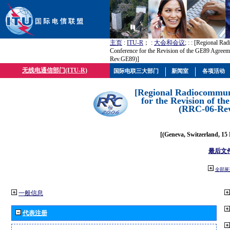
主页
:
ITU-R
； :
大会和会议
; :
: [Regional Ra
Conference for the Revision of the GE89 Agree
Rev.GE89)]
无线电通信部门(ITU-R)
国际电联三大部门
新闻室
各项活动
[Regional Radiocommun
for the Revision of t
(RRC-06-Re
[(Geneva, Switzerland, 15
最后文
全部展
一般信息
代表注册